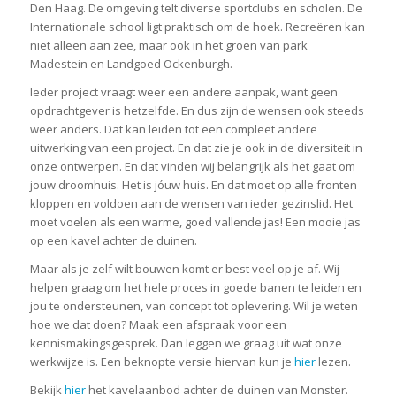
Den Haag. De omgeving telt diverse sportclubs en scholen. De
Internationale school ligt praktisch om de hoek. Recreëren kan
niet alleen aan zee, maar ook in het groen van park
Madestein en Landgoed Ockenburgh.
Ieder project vraagt weer een andere aanpak, want geen
opdrachtgever is hetzelfde. En dus zijn de wensen ook steeds
weer anders. Dat kan leiden tot een compleet andere
uitwerking van een project. En dat zie je ook in de diversiteit in
onze ontwerpen. En dat vinden wij belangrijk als het gaat om
jouw droomhuis. Het is jóuw huis. En dat moet op alle fronten
kloppen en voldoen aan de wensen van ieder gezinslid. Het
moet voelen als een warme, goed vallende jas! Een mooie jas
op een kavel achter de duinen.
Maar als je zelf wilt bouwen komt er best veel op je af. Wij
helpen graag om het hele proces in goede banen te leiden en
jou te ondersteunen, van concept tot oplevering. Wil je weten
hoe we dat doen? Maak een afspraak voor een
kennismakingsgesprek. Dan leggen we graag uit wat onze
werkwijze is. Een beknopte versie hiervan kun je
hier
lezen.
Bekijk
hier
het kavelaanbod achter de duinen van Monster.