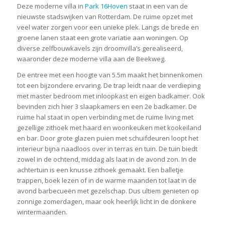
Deze moderne villa in
Park 16Hoven
staat in een van de
nieuwste stadswijken van Rotterdam. De ruime opzet met
veel water zorgen voor een unieke plek. Langs de brede en
groene lanen staat een grote variatie aan woningen. Op
diverse zelfbouwkavels zijn droomvilla’s gerealiseerd,
waaronder deze moderne villa aan de Beekweg.
De entree met een hoogte van 5.5m maakt het binnenkomen
tot een bijzondere ervaring. De trap leidt naar de verdieping
met master bedroom met inloopkast en eigen badkamer. Ook
bevinden zich hier 3 slaapkamers en een 2e badkamer. De
ruime hal staat in open verbinding met de ruime living met
gezellige zithoek met haard en woonkeuken met kookeiland
en bar. Door grote glazen puien met schuifdeuren loopt het
interieur bijna naadloos over in terras en tuin. De tuin biedt
zowel in de ochtend, middag als laat in de avond zon. In de
achtertuin is een knusse zithoek gemaakt. Een balletje
trappen, boek lezen of in de warme maanden tot laat in de
avond barbecueën met gezelschap. Dus ultiem genieten op
zonnige zomerdagen, maar ook heerlijk licht in de donkere
wintermaanden.