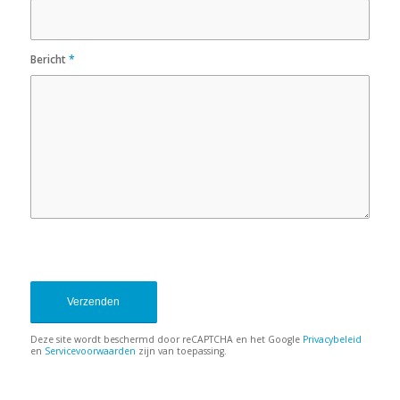
Bericht
*
Sorry, er is een probleem
opgetreden bij de communicatie met
Google reCAPTCHA API. U kunt het
contactformulier momenteel niet
indienen. Probeer het later nog eens
- laad de pagina opnieuw en
controleer ook uw internetverbinding.