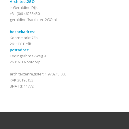
CONTACT
Architect2GO
Ir Geraldine Dijk:
+31 (0)6 46235450
geraldine@architect2GO.nl
bezoekadres:
Koornmarkt 73b
2611EC Delft
postadres:
Tedingerbroekweg 9
2631NH Nootdorp
architectenregister: 1.970215.003
KvK:30196153
BNA lid: 11772