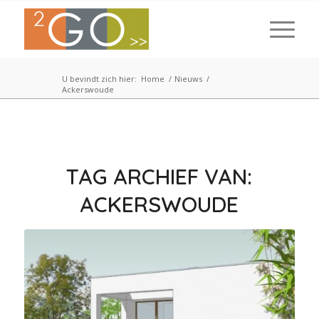
U bevindt zich hier:
Home
/
Nieuws
/
Ackerswoude
TAG ARCHIEF VAN:
ACKERSWOUDE