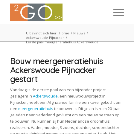
U bevindt zich hier:
Home
/
Nieuws
/
Ackerswoude-Pijnacker
/
Eerste paal meergeneratiehuis Ackerswoude
Bouw meergeneratiehuis
Ackerswoude Pijnacker
gestart
Vandaag is de eerste paal van een bijzonder project
geslagen! In
Ackerswoude
, een nieuwbouwproject in
Pijnacker, heeft een Afghaanse familie een kavel gekocht om
een
meergeneratiehuis
te bouwen. s Dit gezin is ruim 20 jaar
geleden naar Nederland gevlucht om een nieuw bestaan op
te bouwen. Nu kunnen zij hun Nederlandse droomhuis
realiseren. Vader, moeder, 3 zoons, dochter, schoondochter
en eerste kleinkind wonen straks samen onder 1 dak.
Het