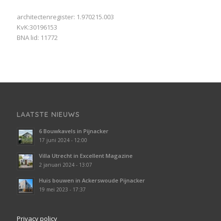
architectenregister: 1.970215.003
KvK:30196153
BNA lid: 11772
LAATSTE NIEUWS
6 Bouwkavels in Pijnacker
17 juni 2024 - 12:00
Villa Utrecht in Excellent Magazine
2 januari 2024 - 13:07
Huis bouwen in Ackerswoude Pijnacker
19 mei 2023 - 17:37
Privacy policy