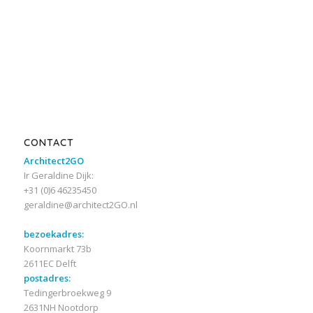
CONTACT
Architect2GO
Ir Geraldine Dijk:
+31 (0)6 46235450
geraldine@architect2GO.nl
bezoekadres:
Koornmarkt 73b
2611EC Delft
postadres:
Tedingerbroekweg 9
2631NH Nootdorp