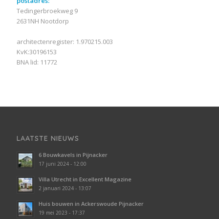
postadres:
Tedingerbroekweg 9
2631NH Nootdorp
architectenregister: 1.970215.003
KvK:30196153
BNA lid: 11772
LAATSTE NIEUWS
6 Bouwkavels in Pijnacker
17 juni 2024 - 12:00
Villa Utrecht in Excellent Magazine
2 januari 2024 - 13:07
Huis bouwen in Ackerswoude Pijnacker
19 mei 2023 - 17:37