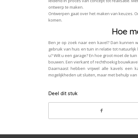
leidend in proces van concept tot realisatie. 
ontwerp te maken.
Ontwerpen gaat over het maken van keuzes. Onz
komen.
Hoe ma
Ben je op zoek naar een kavel? Dan kunnen wij 
gebruik van huis en tuin in relatie tot natuurlij
u? Wilt u een garage? En hoe groot moet de tuin 
bouwen. Een vierkant of rechthoekig bouwkavel i
Daarnaast hebben vrijwel alle kavels een k
mogelijkheden uit sluiten, maar met behulp van 
Deel dit stuk