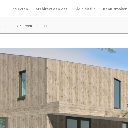
Projecten
Architect aan Zet
Klein én fijn
Kennismaken
 de Duinen
/
Bouwen achter de duinen