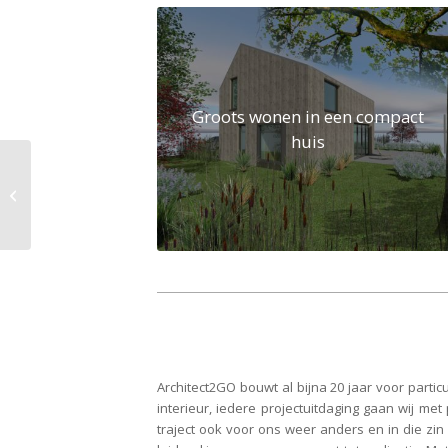
Groots wonen in een compact
huis
Architect aan Zet
Architect2GO bouwt al bijna 20 jaar voor par
interieur, iedere projectuitdaging gaan wij me
traject ook voor ons weer anders en in die zin