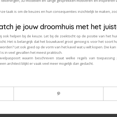
Met tekeningen, 3D-modellen en lange gesprekken motiveren en inspirere
e taak is om de keuzes en hun consequenties inzichtelijk te maken, zoda
tch je jouw droomhuis met het juist
ook helpen bij de keuze. Let bij de zoektocht op de positie van het hu
k licht. Het is belangrijk dat het bouwkavel groot genoeg is voor het soort
worden? Let ook goed op de vorm van het kavel wat u wilt kopen. Die kan b
s in veel gevallen het meest praktisch.
avelpaspoort waarin beschreven staat welke regels van toepassing z
een architect blijkt er vaak veel meer mogelijk dan gedacht.