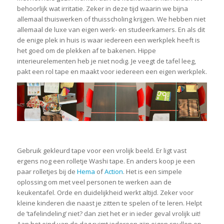
behoorlijk wat irritatie. Zeker in deze tijd waarin we bijna
allemaal thuiswerken of thuisscholing krijgen. We hebben niet
allemaal de luxe van eigen werk- en studeerkamers. En als dit
de enige plek in huis is waar iedereen een werkplek heeft is
het goed om de plekken af te bakenen. Hippe
interieurelementen heb je niet nodig. Je veegt de tafel leeg,
pakt een rol tape en maakt voor iedereen een eigen werkplek.
Gebruik gekleurd tape voor een vrolijk beeld. Er ligt vast
ergens nog een rolletje Washi tape. En anders koop je een
paar rolletjes bij de
Hema
of
Action
. Het is een simpele
oplossing om met veel personen te werken aan de
keukentafel. Orde en duidelijkheid werkt altijd. Zeker voor
kleine kinderen die naast je zitten te spelen of te leren. Helpt
de ’tafelindeling’ niet? dan ziet het er in ieder geval vrolijk uit!
Aan het eind van de dag ruimt iedereen zijn eigen spullen op.