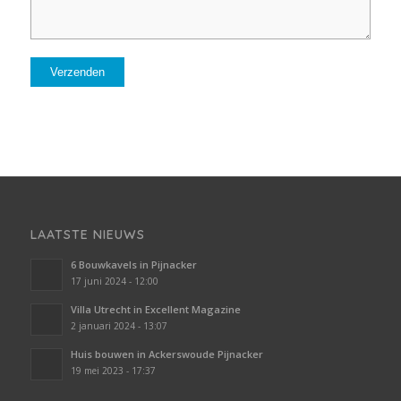
LAATSTE NIEUWS
6 Bouwkavels in Pijnacker
17 juni 2024 - 12:00
Villa Utrecht in Excellent Magazine
2 januari 2024 - 13:07
Huis bouwen in Ackerswoude Pijnacker
19 mei 2023 - 17:37