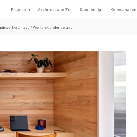
Projecten
Architect aan Zet
Klein én fijn
Kennismaken
huiswerkArchitect
/
Werkplek onder de trap