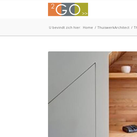
U bevindt zich hier:
Home
/
ThuiswerkArchitect
/
T