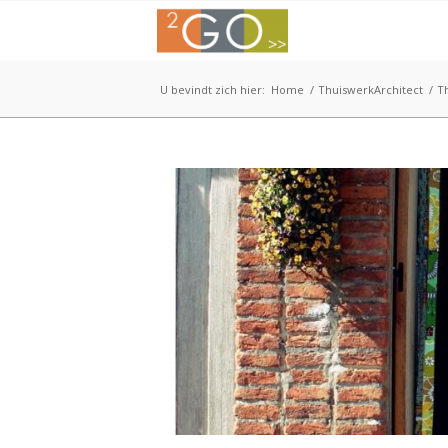
U bevindt zich hier:
Home
/
ThuiswerkArchitect
/
T