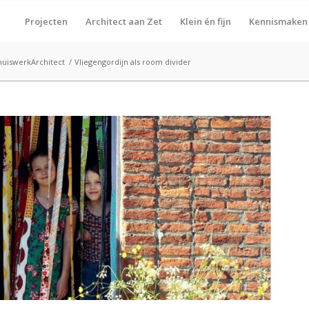
Projecten
Architect aan Zet
Klein én fijn
Kennismaken
huiswerkArchitect
/
Vliegengordijn als room divider