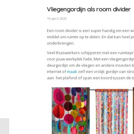
Vliegengordijn als room divider
16 april 2020
Een room divider is een super handig om een we
middel om ruimte op te delen. En dat kan heel pr
onderbrengen.
Veel thuiswerkers schipperen met een ruimtepro
voor jouw werkplek hebt. Met een vliegengordijn
deurgordijn om de vliegen en andere insecten b
internet of
maak
zelf een vrolijk gordijn van str
aan het plafond of span een koord tussen de t
ThuiswerkArchitect