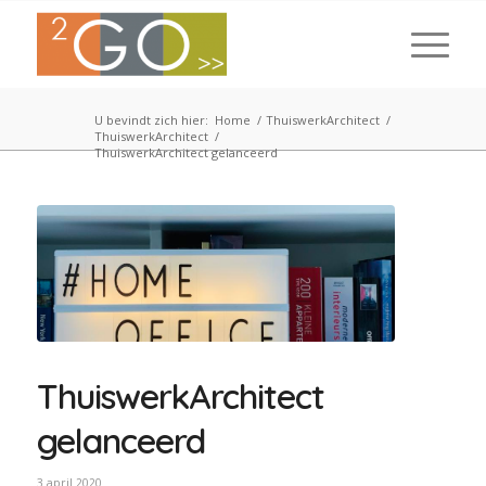
U bevindt zich hier:
Home
/
ThuiswerkArchitect
/
ThuiswerkArchitect
/
ThuiswerkArchitect gelanceerd
ThuiswerkArchitect
gelanceerd
3 april 2020