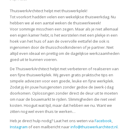
ThuiswerkArchitect helpt met thuiswerkplek!
Tot voorkort hadden velen een wekelijkse thuiswerkdag. Nu
hebben we al een aantal weken de thuiswerkweek!
Voor sommige misschien een zegen. Maar als je niet allemaal
een eigen kamer hebt, is het worstelen met een plekje in een
hoek van het huis of aan de overvolle eettafel die ook is
ingenomen door de thuisschoolkinderen of je partner. Niet
altijd even ideaal en prettig om de dagelijkse werkzaamheden
goed uit te kunnen voeren.
De ThuiswerkArchitect helpt met verbeteren of realiseren van
een fijne thuiswerkplek. Wij geven gratis praktische tips en
simpele adviezen voor een goede, leuke en fijne werkplek.
Zodat jij én jouw huisgenoten zonder gedoe de (werk-) dag
doorkomen. Oplossingen zonder direct de deur uit te moeten
om naar de bouwmarkt te rijden. Slimmigheden die niet veel
kosten. Hooguit wat tijd, maar dat hebben we nu. Want we
zitten nog wel even thuis te werken…
Heb je direct hulp nodig? Laat het ons weten via
Facebook
,
Instagram
of een mailbericht naar
info@thuiswerkarchitect.nl
.