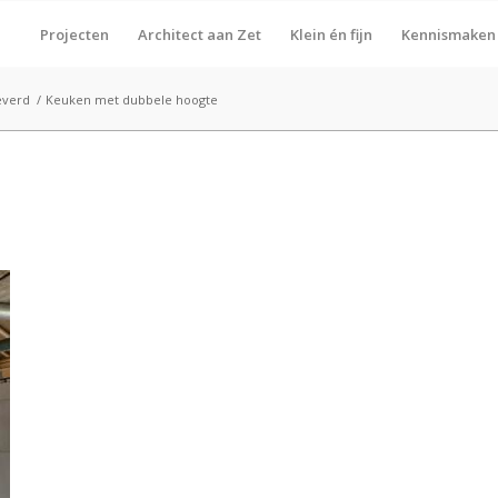
Projecten
Architect aan Zet
Klein én fijn
Kennismaken
everd
/
Keuken met dubbele hoogte