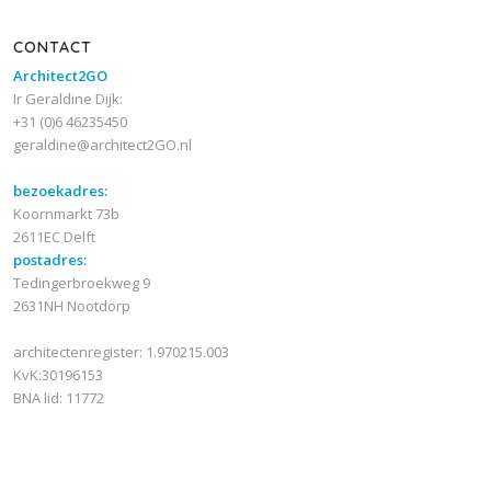
CONTACT
Architect2GO
Ir Geraldine Dijk:
+31 (0)6 46235450
geraldine@architect2GO.nl
bezoekadres:
Koornmarkt 73b
2611EC Delft
postadres:
Tedingerbroekweg 9
2631NH Nootdorp
architectenregister: 1.970215.003
KvK:30196153
BNA lid: 11772