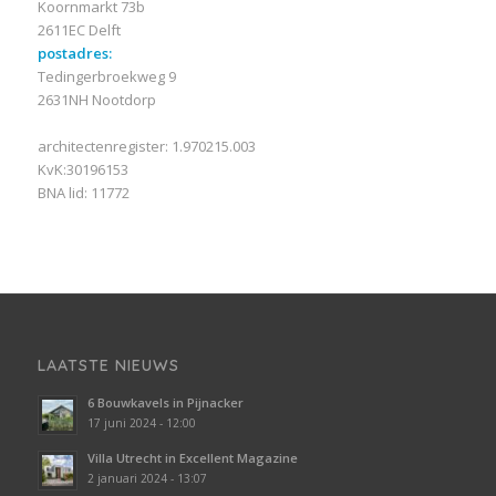
Koornmarkt 73b
2611EC Delft
postadres:
Tedingerbroekweg 9
2631NH Nootdorp
architectenregister: 1.970215.003
KvK:30196153
BNA lid: 11772
LAATSTE NIEUWS
6 Bouwkavels in Pijnacker
17 juni 2024 - 12:00
Villa Utrecht in Excellent Magazine
2 januari 2024 - 13:07