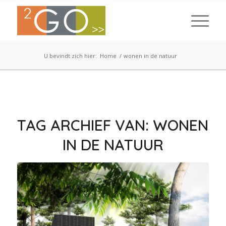
U bevindt zich hier:
Home
/
wonen in de natuur
TAG ARCHIEF VAN:
WONEN
IN DE NATUUR