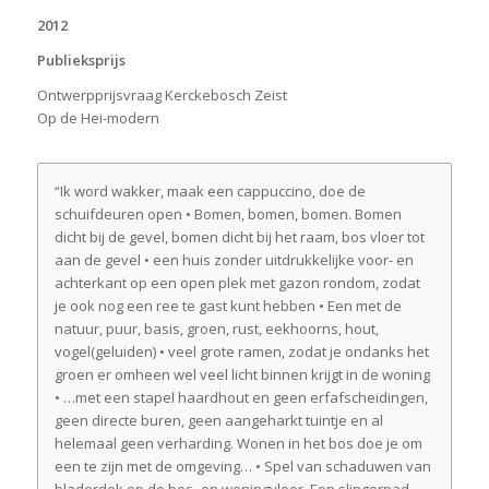
2012
Publieksprijs
Ontwerpprijsvraag Kerckebosch Zeist
Op de Hei-modern
“Ik word wakker, maak een cappuccino, doe de
schuifdeuren open • Bomen, bomen, bomen. Bomen
dicht bij de gevel, bomen dicht bij het raam, bos vloer tot
aan de gevel • een huis zonder uitdrukkelijke voor- en
achterkant op een open plek met gazon rondom, zodat
je ook nog een ree te gast kunt hebben • Een met de
natuur, puur, basis, groen, rust, eekhoorns, hout,
vogel(geluiden) • veel grote ramen, zodat je ondanks het
groen er omheen wel veel licht binnen krijgt in de woning
• …met een stapel haardhout en geen erfafscheidingen,
geen directe buren, geen aangeharkt tuintje en al
helemaal geen verharding. Wonen in het bos doe je om
een te zijn met de omgeving… • Spel van schaduwen van