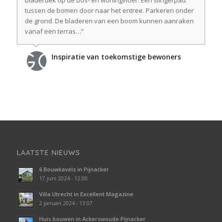
bladerdek op de bos- en woningvloer. Een slingerpad
tussen de bomen door naar het entree. Parkeren onder
de grond. De bladeren van een boom kunnen aanraken
vanaf een terras…”
Inspiratie van toekomstige bewoners
LAATSTE NIEUWS
6 Bouwkavels in Pijnacker
17 juni 2024 - 12:00
Villa Utrecht in Excellent Magazine
2 januari 2024 - 13:07
Huis bouwen in Ackerswoude Pijnacker