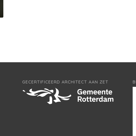
GECERTIFICEERD ARCHITECT AAN ZET
B