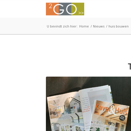
U bevindt zich hier:
Home
/
Nieuws
/
huis bouwen