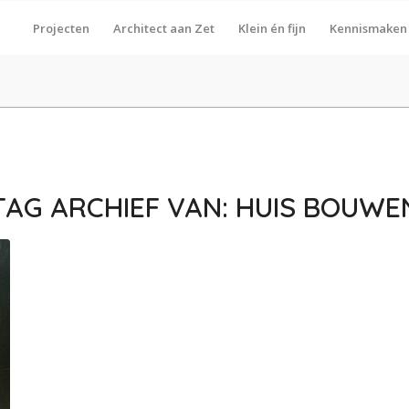
Projecten
Architect aan Zet
Klein én fijn
Kennismaken
TAG ARCHIEF VAN:
HUIS BOUWE