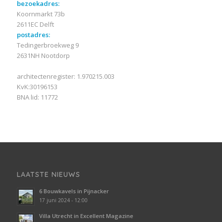
bezoekadres:
Koornmarkt 73b
2611EC Delft
postadres:
Tedingerbroekweg 9
2631NH Nootdorp
architectenregister: 1.970215.003
KvK:30196153
BNA lid: 11772
LAATSTE NIEUWS
6 Bouwkavels in Pijnacker
17 juni 2024 - 12:00
Villa Utrecht in Excellent Magazine