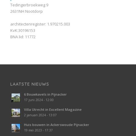
Tedingerbroekweg 9
2631NH Nootdorp
architectenregister: 1.970215.003
KvK:30196153
BNA lid: 11772
LAATSTE NIEUWS
6 Bouwkavels in Pijnacker
17 juni 2024 - 12:00
Villa Utrecht in Excellent Magazine
2 januari 2024 - 13:07
Huis bouwen in Ackerswoude Pijnacker
19 mei 2023 - 17:37