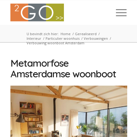
U bevindt zich hier:
Home
/
Gerealiseerd
/
Interieur
/
Particulier woonhuis
/
Verbouwingen
/
Verbouwing woonboot Amsterdam
Metamorfose
Amsterdamse woonboot