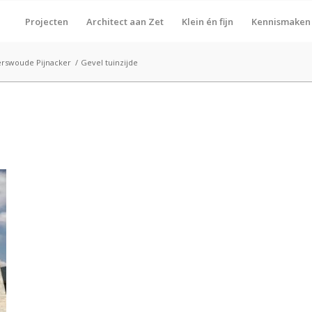
Projecten
Architect aan Zet
Klein én fijn
Kennismaken
erswoude Pijnacker
/
Gevel tuinzijde