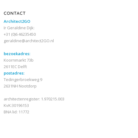
CONTACT
Architect2GO
Ir Geraldine Dijk:
+31 (0)6 46235450
geraldine@architect2GO.nl
bezoekadres:
Koornmarkt 73b
2611EC Delft
postadres:
Tedingerbroekweg 9
2631NH Nootdorp
architectenregister: 1.970215.003
KvK:30196153
BNA lid: 11772