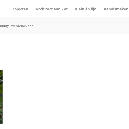
Projecten
Architect aan Zet
Klein én fijn
Kennismaken
Bungalow Nieuwveen