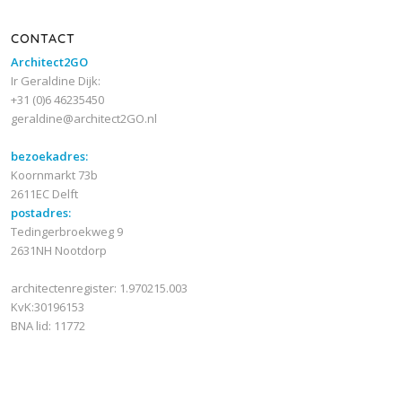
CONTACT
Architect2GO
Ir Geraldine Dijk:
+31 (0)6 46235450
geraldine@architect2GO.nl
bezoekadres:
Koornmarkt 73b
2611EC Delft
postadres:
Tedingerbroekweg 9
2631NH Nootdorp
architectenregister: 1.970215.003
KvK:30196153
BNA lid: 11772