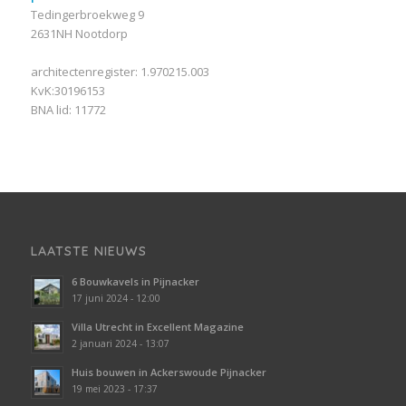
Tedingerbroekweg 9
2631NH Nootdorp
architectenregister: 1.970215.003
KvK:30196153
BNA lid: 11772
LAATSTE NIEUWS
6 Bouwkavels in Pijnacker
17 juni 2024 - 12:00
Villa Utrecht in Excellent Magazine
2 januari 2024 - 13:07
Huis bouwen in Ackerswoude Pijnacker
19 mei 2023 - 17:37