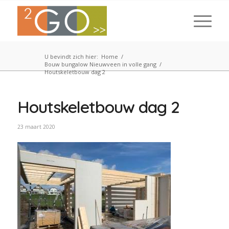
U bevindt zich hier:
Home
/
Bouw bungalow Nieuwveen in volle gang
/
Houtskeletbouw dag 2
Houtskeletbouw dag 2
23 maart 2020