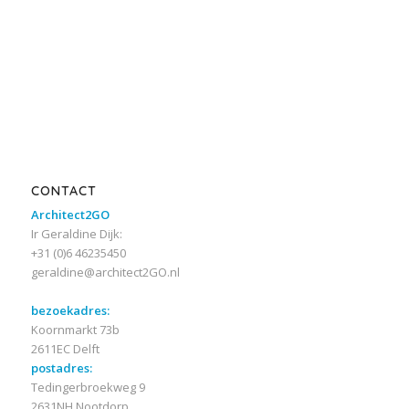
CONTACT
Architect2GO
Ir Geraldine Dijk:
+31 (0)6 46235450
geraldine@architect2GO.nl
bezoekadres:
Koornmarkt 73b
2611EC Delft
postadres:
Tedingerbroekweg 9
2631NH Nootdorp