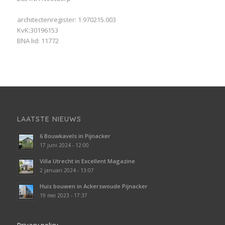
architectenregister: 1.970215.003
KvK:30196153
BNA lid: 11772
LAATSTE NIEUWS
6 Bouwkavels in Pijnacker
17 juni 2024 - 12:00
Villa Utrecht in Excellent Magazine
2 januari 2024 - 13:07
Huis bouwen in Ackerswoude Pijnacker
19 mei 2023 - 17:37