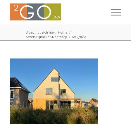
U bevindt zich hier:
Home
/
Kavels Pijnacker-Nootdorp
/
IMG_9653