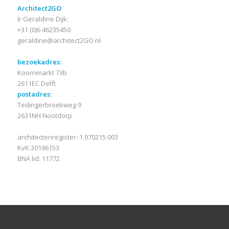
Architect2GO
Ir Geraldine Dijk:
+31 (0)6 46235450
geraldine@architect2GO.nl
bezoekadres:
Koornmarkt 73b
2611EC Delft
postadres:
Tedingerbroekweg 9
2631NH Nootdorp
architectenregister: 1.970215.003
KvK:30196153
BNA lid: 11772