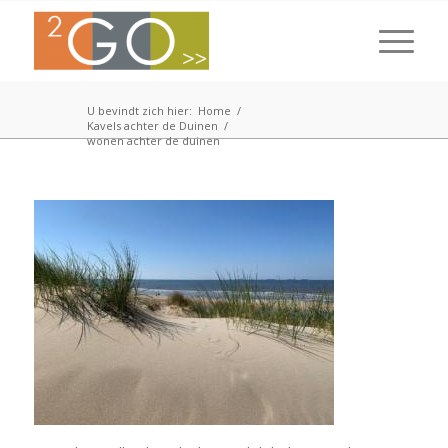
U bevindt zich hier:
Home
/
Kavels achter de Duinen
/
wonen achter de duinen