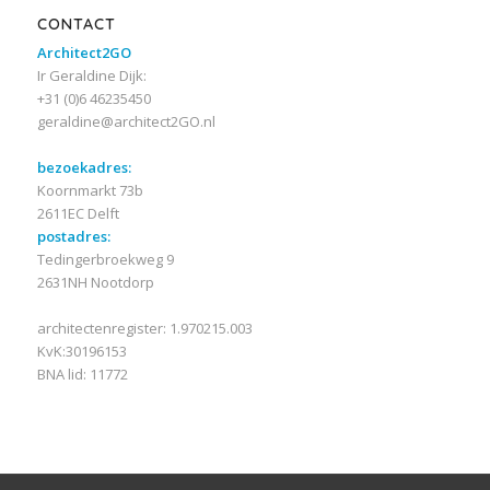
CONTACT
Architect2GO
Ir Geraldine Dijk:
+31 (0)6 46235450
geraldine@architect2GO.nl
bezoekadres:
Koornmarkt 73b
2611EC Delft
postadres:
Tedingerbroekweg 9
2631NH Nootdorp
architectenregister: 1.970215.003
KvK:30196153
BNA lid: 11772