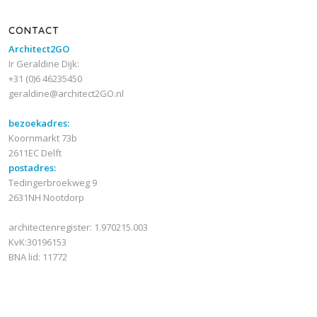
CONTACT
Architect2GO
Ir Geraldine Dijk:
+31 (0)6 46235450
geraldine@architect2GO.nl
bezoekadres:
Koornmarkt 73b
2611EC Delft
postadres:
Tedingerbroekweg 9
2631NH Nootdorp
architectenregister: 1.970215.003
KvK:30196153
BNA lid: 11772