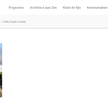
Projecten
Architect aan Zet
Klein én fijn
Kennismaken
n
/
Villa Oude Leede