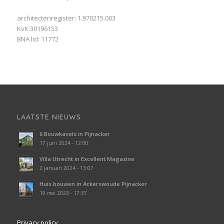
architectenregister: 1.970215.003
KvK:30196153
BNA lid: 11772
LAATSTE NIEUWS
6 Bouwkavels in Pijnacker
17 juni 2024 - 12:00
Villa Utrecht in Excellent Magazine
2 januari 2024 - 13:07
Huis bouwen in Ackerswoude Pijnacker
19 mei 2023 - 17:37
Privacy policy