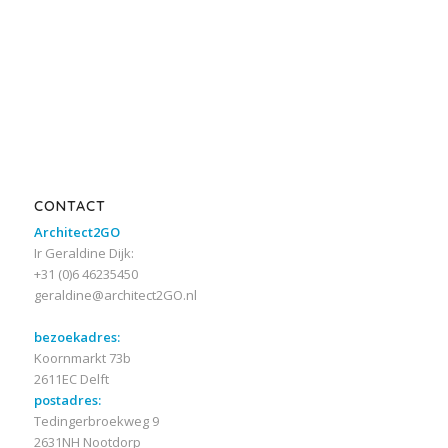
CONTACT
Architect2GO
Ir Geraldine Dijk:
+31 (0)6 46235450
geraldine@architect2GO.nl
bezoekadres:
Koornmarkt 73b
2611EC Delft
postadres:
Tedingerbroekweg 9
2631NH Nootdorp