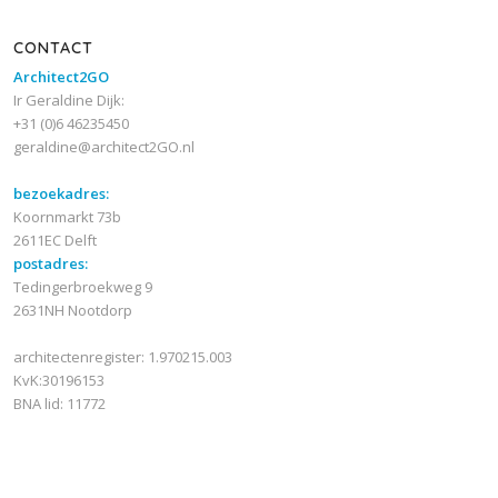
CONTACT
Architect2GO
Ir Geraldine Dijk:
+31 (0)6 46235450
geraldine@architect2GO.nl
bezoekadres:
Koornmarkt 73b
2611EC Delft
postadres:
Tedingerbroekweg 9
2631NH Nootdorp
architectenregister: 1.970215.003
KvK:30196153
BNA lid: 11772