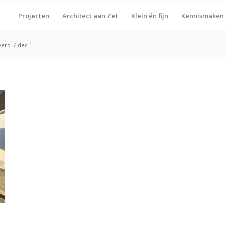
Projecten
Architect aan Zet
Klein én fijn
Kennismaken
eerd
/
dec 1