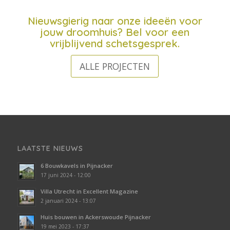
Nieuwsgierig naar onze ideeën voor
jouw droomhuis? Bel voor een
vrijblijvend schetsgesprek.
ALLE PROJECTEN
LAATSTE NIEUWS
6 Bouwkavels in Pijnacker
17 juni 2024 - 12:00
Villa Utrecht in Excellent Magazine
2 januari 2024 - 13:07
Huis bouwen in Ackerswoude Pijnacker
19 mei 2023 - 17:37