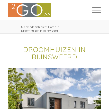
U bevindt zich hier:
Home
/
Droomhuizen in Rijnsweerd
DROOMHUIZEN IN
RIJNSWEERD