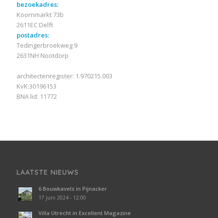
bezoekadres:
Koornmarkt 73b
2611EC Delft
postadres:
Tedingerbroekweg 9
2631NH Nootdorp
architectenregister: 1.970215.003
KvK:30196153
BNA lid: 11772
LAATSTE NIEUWS
6 Bouwkavels in Pijnacker
17 juni 2024 - 12:00
Villa Utrecht in Excellent Magazine