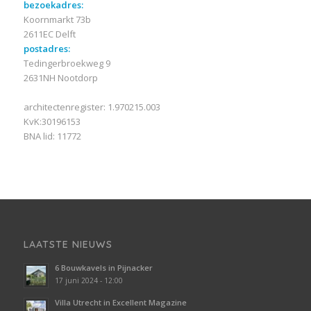
bezoekadres:
Koornmarkt 73b
2611EC Delft
postadres:
Tedingerbroekweg 9
2631NH Nootdorp
architectenregister: 1.970215.003
KvK:30196153
BNA lid: 11772
LAATSTE NIEUWS
6 Bouwkavels in Pijnacker
17 juni 2024 - 12:00
Villa Utrecht in Excellent Magazine