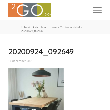
U bevindt zich hier:
Home
/
Thuiswerktafel
/
20200924_092649
20200924_092649
16 december 2021