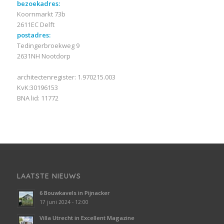
bezoekadres:
Koornmarkt 73b
2611EC Delft
postadres:
Tedingerbroekweg 9
2631NH Nootdorp
architectenregister: 1.970215.003
KvK:30196153
BNA lid: 11772
LAATSTE NIEUWS
6 Bouwkavels in Pijnacker
17 juni 2024 - 12:00
Villa Utrecht in Excellent Magazine