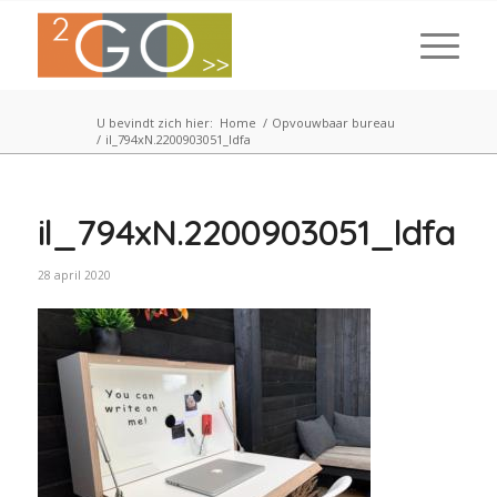
U bevindt zich hier:
Home
/
Opvouwbaar bureau
/
il_794xN.2200903051_ldfa
il_794xN.2200903051_ldfa
28 april 2020