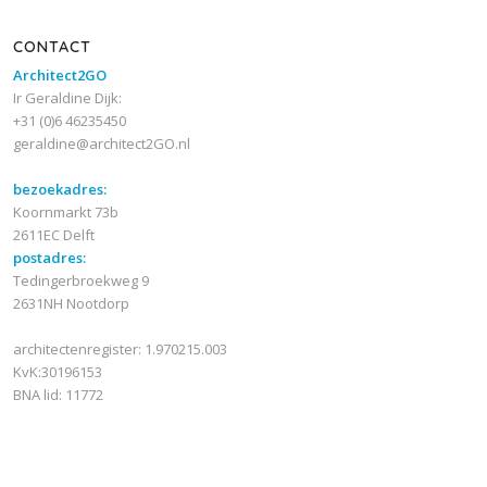
CONTACT
Architect2GO
Ir Geraldine Dijk:
+31 (0)6 46235450
geraldine@architect2GO.nl
bezoekadres:
Koornmarkt 73b
2611EC Delft
postadres:
Tedingerbroekweg 9
2631NH Nootdorp
architectenregister: 1.970215.003
KvK:30196153
BNA lid: 11772