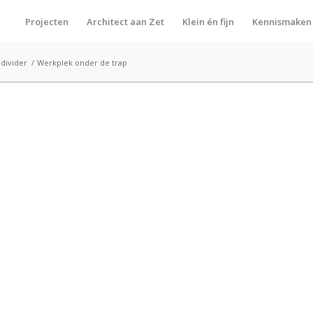
Projecten
Architect aan Zet
Klein én fijn
Kennismaken
 divider
/
Werkplek onder de trap