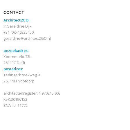
CONTACT
Architect2GO
Ir Geraldine Dijk:
+31 (0)6 46235450
geraldine@architect2GO.nl
bezoekadres:
Koornmarkt 73b
2611EC Delft
postadres:
Tedingerbroekweg 9
2631NH Nootdorp
architectenregister: 1.970215.003
KvK:30196153
BNA lid: 11772