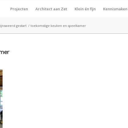
Projecten
Architect aan Zet
Klein én fijn
Kennismaken
jnsweerd gestart
/
toekomstige keuken en speelkamer
amer