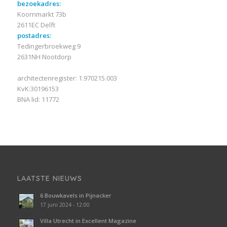
bezoekadres:
Koornmarkt 73b
2611EC Delft
postadres:
Tedingerbroekweg 9
2631NH Nootdorp
architectenregister: 1.970215.003
KvK:30196153
BNA lid: 11772
LAATSTE NIEUWS
6 Bouwkavels in Pijnacker
17 juni 2024 - 12:00
Villa Utrecht in Excellent Magazine