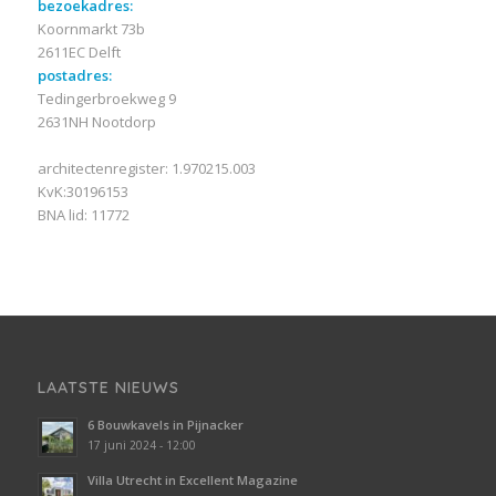
bezoekadres:
Koornmarkt 73b
2611EC Delft
postadres:
Tedingerbroekweg 9
2631NH Nootdorp
architectenregister: 1.970215.003
KvK:30196153
BNA lid: 11772
LAATSTE NIEUWS
6 Bouwkavels in Pijnacker
17 juni 2024 - 12:00
Villa Utrecht in Excellent Magazine