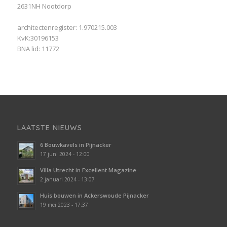
2631NH Nootdorp
architectenregister: 1.970215.003
KvK:30196153
BNA lid: 11772
LAATSTE NIEUWS
6 Bouwkavels in Pijnacker
17 juni 2024 - 12:00
Villa Utrecht in Excellent Magazine
2 januari 2024 - 13:07
Huis bouwen in Ackerswoude Pijnacker
19 mei 2023 - 17:37