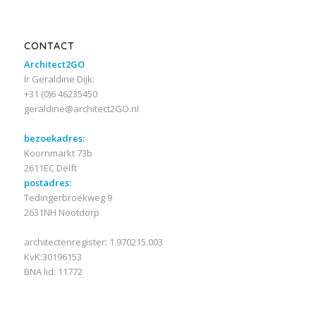
CONTACT
Architect2GO
Ir Geraldine Dijk:
+31 (0)6 46235450
geraldine@architect2GO.nl
bezoekadres:
Koornmarkt 73b
2611EC Delft
postadres:
Tedingerbroekweg 9
2631NH Nootdorp
architectenregister: 1.970215.003
KvK:30196153
BNA lid: 11772