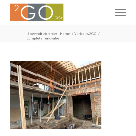
U bevindt zich hier:
Home
/
Verbouw2GO
/
Complete renovatie