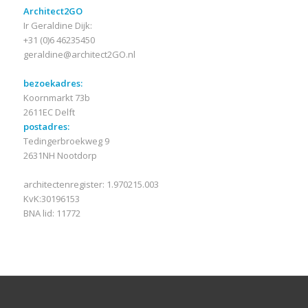
Architect2GO
Ir Geraldine Dijk:
+31 (0)6 46235450
geraldine@architect2GO.nl
bezoekadres:
Koornmarkt 73b
2611EC Delft
postadres:
Tedingerbroekweg 9
2631NH Nootdorp
architectenregister: 1.970215.003
KvK:30196153
BNA lid: 11772