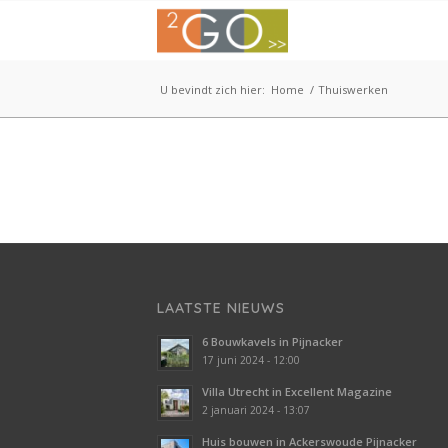
U bevindt zich hier:
Home
/
Thuiswerken
LAATSTE NIEUWS
6 Bouwkavels in Pijnacker
17 juni 2024 - 12:00
Villa Utrecht in Excellent Magazine
2 januari 2024 - 13:07
Huis bouwen in Ackerswoude Pijnacker