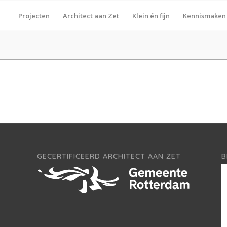
Projecten
Architect aan Zet
Klein én fijn
Kennismaken
GECERTIFICEERD ARCHITECT AAN ZET
B