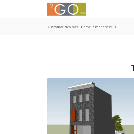
U bevindt zich hier:
Home
/
modern huis