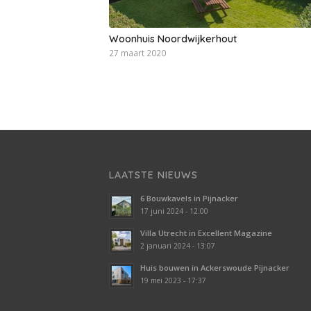
Woonhuis Noordwijkerhout
27 maart 2020
LAATSTE NIEUWS
6 Bouwkavels in Pijnacker
17 juni 2024 - 12:00
Villa Utrecht in Excellent Magazine
2 januari 2024 - 13:07
Huis bouwen in Ackerswoude Pijnacker
19 mei 2023 - 17:37