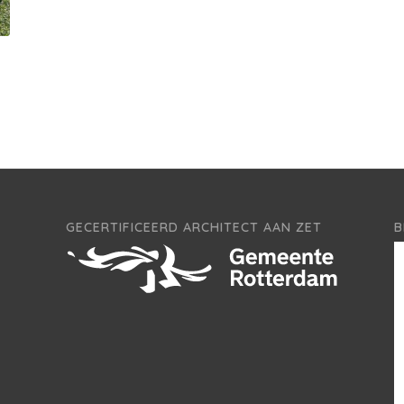
GECERTIFICEERD ARCHITECT AAN ZET
B