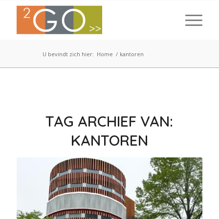
U bevindt zich hier:
Home
/
kantoren
TAG ARCHIEF VAN:
KANTOREN