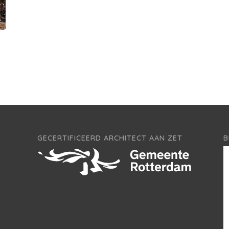
GECERTIFICEERD ARCHITECT AAN ZET
B