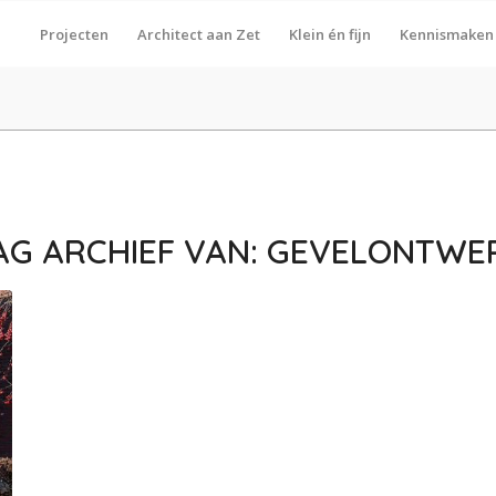
Projecten
Architect aan Zet
Klein én fijn
Kennismaken
AG ARCHIEF VAN:
GEVELONTWE