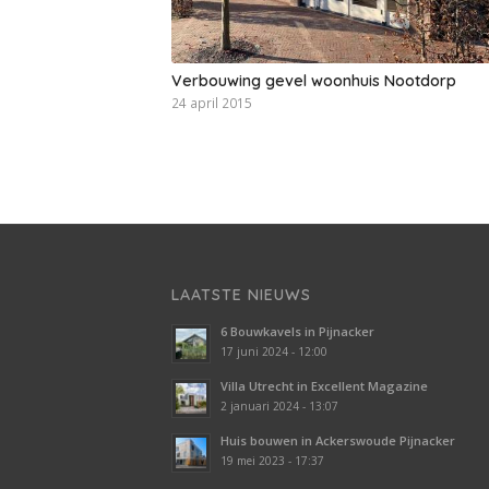
Verbouwing gevel woonhuis Nootdorp
24 april 2015
LAATSTE NIEUWS
6 Bouwkavels in Pijnacker
17 juni 2024 - 12:00
Villa Utrecht in Excellent Magazine
2 januari 2024 - 13:07
Huis bouwen in Ackerswoude Pijnacker
19 mei 2023 - 17:37