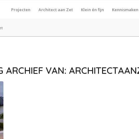
Projecten
Architect aan Zet
Klein én fijn
Kennismaken
et
G ARCHIEF VAN:
ARCHITECTAAN