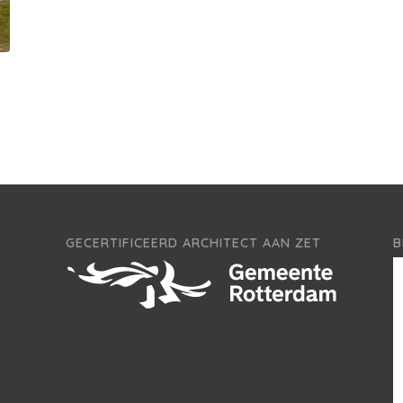
GECERTIFICEERD ARCHITECT AAN ZET
B