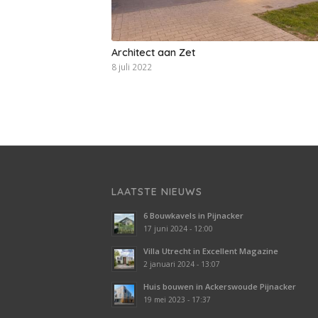
Architect aan Zet
8 juli 2022
LAATSTE NIEUWS
6 Bouwkavels in Pijnacker
17 juni 2024 - 12:00
Villa Utrecht in Excellent Magazine
2 januari 2024 - 13:07
Huis bouwen in Ackerswoude Pijnacker
19 mei 2023 - 17:37