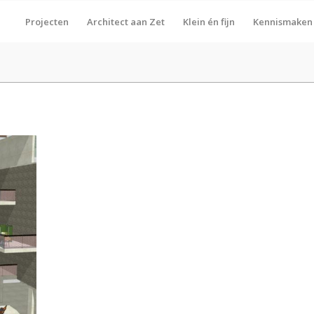
Projecten
Architect aan Zet
Klein én fijn
Kennismaken