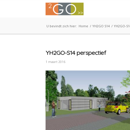
U bevindt zich hier:
Home
/
YH2GO S14
/
YH2GO-S14
YH2GO-S14 perspectief
1 maart 2016