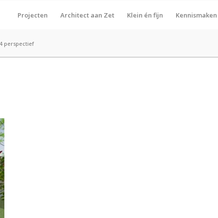
Projecten
Architect aan Zet
Klein én fijn
Kennismaken
 perspectief