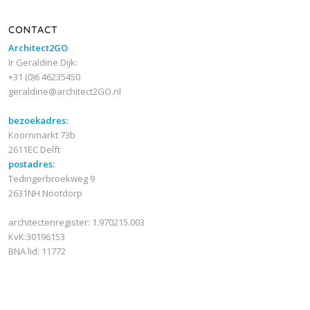
CONTACT
Architect2GO
Ir Geraldine Dijk:
+31 (0)6 46235450
geraldine@architect2GO.nl
bezoekadres:
Koornmarkt 73b
2611EC Delft
postadres:
Tedingerbroekweg 9
2631NH Nootdorp
architectenregister: 1.970215.003
KvK:30196153
BNA lid: 11772