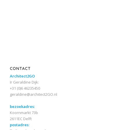
CONTACT
Architect2GO
Ir Geraldine Dijk:
+31 (0)6 46235450
geraldine@architect2GO.nl
bezoekadres:
Koornmarkt 73b
2611EC Delft
postadres: