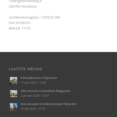
Tedingerbroekweg 9
2631NH Nootdorp
architectenregister: 1.970215.003
KvK:30196153
BNA lid: 11772
LAATSTE NIEUWS
6 Bouwkavels in Pijnacker
17 juni 2024 - 12:00
Villa Utrecht in Excellent Magazine
2 januari 2024 - 13:07
Huis bouwen in Ackerswoude Pijnacker
19 mei 2023 - 17:37