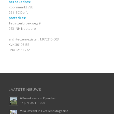
bezoekadres:
Koornmarkt 73b
2611EC Delft
postadres:
Tedingerbroekweg 9
2631NH Nootdorp
architectenregister: 1.970215.003
KvK:30196153
BNA lid: 11772
LAATSTE NIEUWS
6 Bouwkavels in Pijnacker
17 juni 2024 - 12:00
Villa Utrecht in Excellent Magazine