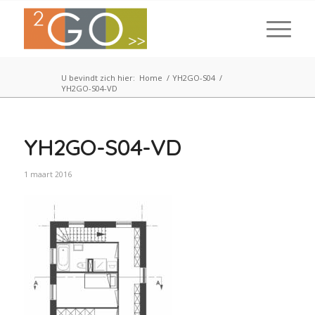
U bevindt zich hier:
Home
/
YH2GO-S04
/
YH2GO-S04-VD
YH2GO-S04-VD
1 maart 2016