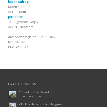
bezoekadres:
Koornmarkt 73b
2611EC Delft
postadres:
Tedingerbroekweg 9
2631NH Nootdorp
architectenregister: 1.970215.003
KvK:30196153
BNA lid: 11772
LAATSTE NIEUWS
6 Bouwkavels in Pijnacker
17 juni 2024 - 12:00
Villa Utrecht in Excellent Magazine