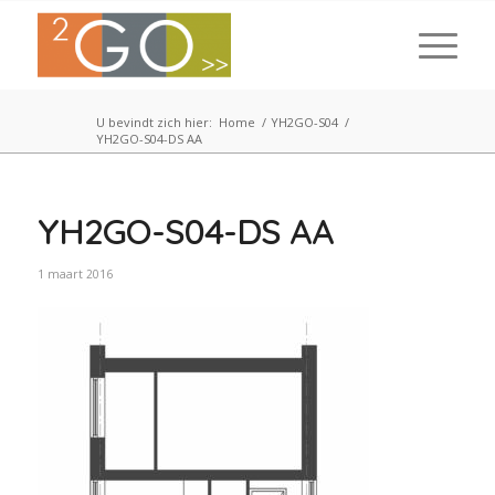
U bevindt zich hier:
Home
/
YH2GO-S04
/
YH2GO-S04-DS AA
YH2GO-S04-DS AA
1 maart 2016